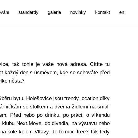
ování
standardy
galerie
novinky
kontakt
en
ce, tak tohle je vaše nová adresa. Cítíte tu
vat každý den s úsměvem, kde se schováte před
velkoměsta?
výběru bytu. Holešovice jsou trendy location díky
várničkám se stolkem a dvěma židlemi na small
m. Před nebo po drinku, po práci, o víkendu
s klubu Next.Move, do divadla, na výstavu nebo
e na kole kolem Vltavy. Je to moc free? Tak tedy