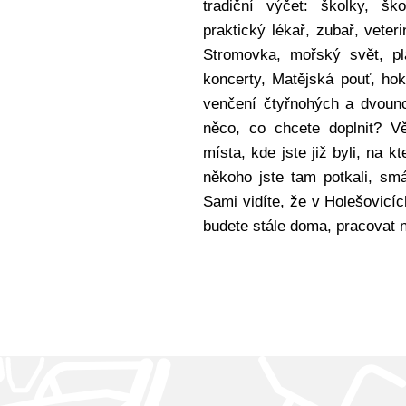
tradiční výčet: školky, ško
praktický lékař, zubař, veteri
Stromovka, mořský svět, pl
koncerty, Matějská pouť, hok
venčení čtyřnohých a dvouno
něco, co chcete doplnit? V
místa, kde jste již byli, na k
někoho jste tam potkali, smál
Sami vidíte, že v Holešovicíc
budete stále doma, pracovat n