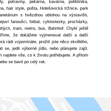
ly, potraviny, pekárna, kavárna, poliklinika,
na, hair style, pošta, Holešovická tržnice, park
anetárium s hvězdnou oblohou na výstavišti,
ejoví fanoušci, fotbal, cyklostezky, procházky,
hých, tram, metro, bus, Bahnhof. Chybí ještě
ěříme, že dokážete vyjmenovat další a další
terá rádi vzpomínáte, prožili jste něco skvělého,
i se, jedli výborné jídlo, nebo plánujete zajít.
h najdete vše, co k životu potřebujete. A přitom
ebo se bavit po celý rok.